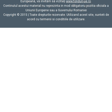
Europeană, vă invităm să vizitaţi
www.fonduri-ue.ro
.
Continutul acestui material nu reprezinta in mod obligatoriu pozitia oficiala a
Uniunii Europene sau a Guvernului Romaniei
Copyright © 2015 | Toate drepturile rezervate. Utilizand acest site, sunteti de
acord cu termenii si conditiile de utilizare.