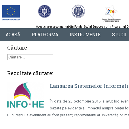
Acest site este cofinanţat din Fondul Social European prin Programul 
ACASĂ
PLATFORMA
INSTRUMENTE
STUDII
Căutare
Rezultate căutare:
Lansarea Sistemelor Informat
În data de 23 octombrie 2015, a avut loc evenim
bazate pe evidențe și impactul asupra pieței forț
București. La eveniment au fost prezenţi reprezentanți ai universităților, medi